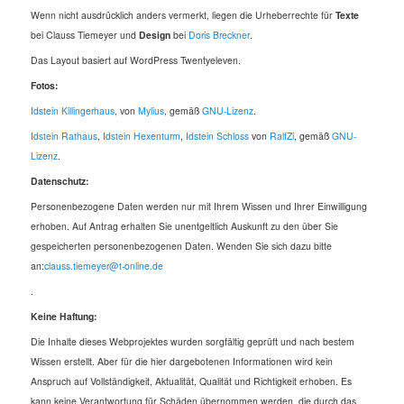
Wenn nicht ausdrücklich anders vermerkt, liegen die Urheberrechte für
Texte
bei Clauss Tiemeyer und
Design
bei
Doris Breckner
.
Das Layout basiert auf WordPress Twentyeleven.
Fotos:
Idstein Killingerhaus
, von
Mylius
, gemäß
GNU-Lizenz
.
Idstein Rathaus
,
Idstein Hexenturm
,
Idstein Schloss
von
RalfZi
, gemäß
GNU-
Lizenz
.
Datenschutz:
Personenbezogene Daten werden nur mit Ihrem Wissen und Ihrer Einwilligung
erhoben. Auf Antrag erhalten Sie unentgeltlich Auskunft zu den über Sie
gespeicherten personenbezogenen Daten. Wenden Sie sich dazu bitte
an:
clauss.tiemeyer@t-online.de
.
Keine Haftung:
Die Inhalte dieses Webprojektes wurden sorgfältig geprüft und nach bestem
Wissen erstellt. Aber für die hier dargebotenen Informationen wird kein
Anspruch auf Vollständigkeit, Aktualität, Qualität und Richtigkeit erhoben. Es
kann keine Verantwortung für Schäden übernommen werden, die durch das