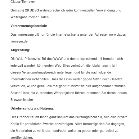
Clauss Tiemeyer.
Gemäß § 28 BDSG widerspreche ich jeder kommerziellen Verwendung und
Weitergabe meiner Daten.
Verantwortungsbereich:
Das Impressum gilt nur für die Internetpräsenz unter der Adresse: www.clauss-
tiemeyer.de
Abgrenzung:
Die Web-Präsenz ist Teil des WWW und dementsprechend mit fremden, sich
jederzeit wandeln könnenden Web-Sites verknüpft, die folglich auch nicht
diesem Verantwortungsbereich unterliegen und für die nachfolgende
Informationen nicht gelten. Dass die Links weder gegen Sitten noch Gesetze
verstoßen, wurde genau ein mal geprüft: bevor sie hier aufgenommen wurden.
Solche Links, die zu fremden Webprojekten führen, erkennen Sie daran: neues
Browserfenster
Urheberschutz und Nutzung:
Der Urheber räumt Ihnen ganz konkret das Nutzungsrecht ein, sich eine private
Kopie für persönliche Zwecke anzufertigen. Nicht berechtigt sind Sie dagegen,
die Materialien zu verändern und/oder weiter zu geben oder gar selbst zu
veröffentlichen.