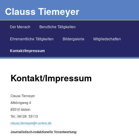
Clauss Tiemeyer
Hauptmenü
Der Mensch
Berufliche Tätigkeiten
Zum Inhalt wechseln
Zum sekundären Inhalt wechseln
Ehrenamtliche Tätigkeiten
Bildergalerie
Mitgliedschaften
Kontakt/Impressum
Kontakt/Impressum
Clauss Tiemeyer
Altkönigweg 4
65510 Idstein
Tel.: 06126 53113
clauss.tiemeyer@t-online.de
Journalistisch-redaktionelle Verantwortung: